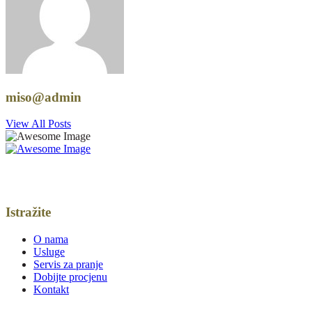
miso@admin
View All Posts
Oslonite se na naše stručnjake i spoznajte onaj osjećaj zadovoljstva
kada ste u čistom i svježem.
Istražite
O nama
Usluge
Servis za pranje
Dobijte procjenu
Kontakt