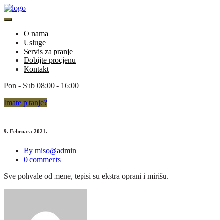
O nama
Usluge
Servis za pranje
Dobijte procjenu
Kontakt
Pon - Sub 08:00 - 16:00
Imate
pitanje?
9. Februara 2021.
By miso@admin
0 comments
Sve pohvale od mene, tepisi su ekstra oprani i mirišu.