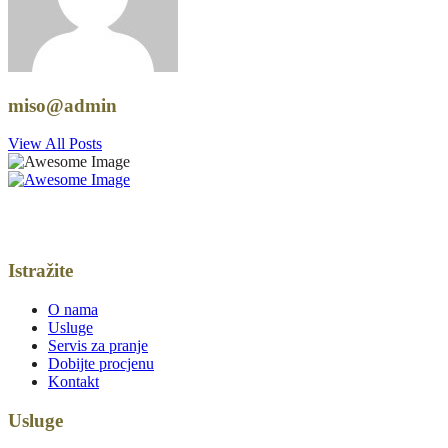
miso@admin
View All Posts
Oslonite se na naše stručnjake i spoznajte onaj osjećaj zadovoljstva
kada ste u čistom i svježem.
Istražite
O nama
Usluge
Servis za pranje
Dobijte procjenu
Kontakt
Usluge