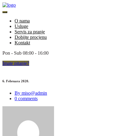
O nama
Usluge
Servis za pranje
Dobijte procjenu
Kontakt
Pon - Sub 08:00 - 16:00
Imate
pitanje?
6. Februara 2020.
By miso@admin
0 comments